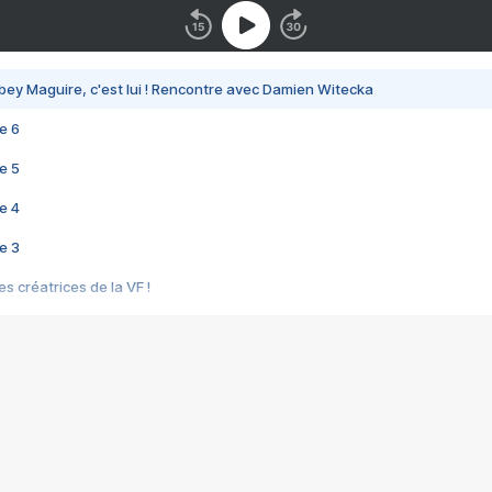
bey Maguire, c'est lui ! Rencontre avec Damien Witecka
e 6
e 5
e 4
e 3
s créatrices de la VF !
e 2
e 1
e Mektoub My Love arrive enfin ! Rencontre avec Shaïn Boumedine et Sal
i : après Toni en famille
elle réalise le bouleversant Dites lui que je l'aime