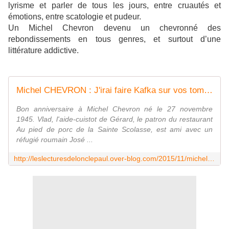
lyrisme et parler de tous les jours, entre cruautés et
émotions, entre scatologie et pudeur.
Un Michel Chevron devenu un chevronné des
rebondissements en tous genres, et surtout d’une
littérature addictive.
Michel CHEVRON : J'irai faire Kafka sur vos tombes. - Les Lectures de l'Oncle Paul
Bon anniversaire à Michel Chevron né le 27 novembre
1945. Vlad, l'aide-cuistot de Gérard, le patron du restaurant
Au pied de porc de la Sainte Scolasse, est ami avec un
réfugié roumain José ...
http://leslecturesdelonclepaul.over-blog.com/2015/11/michel-chevron-j-irai-faire-kafka-sur-vos-tombes.html