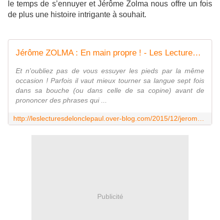
le temps de s’ennuyer et Jérôme Zolma nous offre un fois
de plus une histoire intrigante à souhait.
Jérôme ZOLMA : En main propre ! - Les Lectures de l'Oncle Paul
Et n'oubliez pas de vous essuyer les pieds par la même
occasion ! Parfois il vaut mieux tourner sa langue sept fois
dans sa bouche (ou dans celle de sa copine) avant de
prononcer des phrases qui ...
http://leslecturesdelonclepaul.over-blog.com/2015/12/jerome-zolma-en-main-propre.html
Publicité