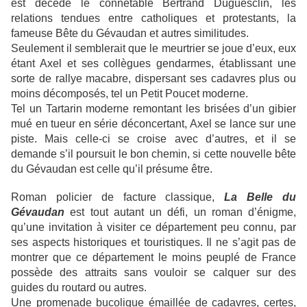
est décédé le connétable Bertrand Duguesclin, les
relations tendues entre catholiques et protestants, la
fameuse Bête du Gévaudan et autres similitudes.
Seulement il semblerait que le meurtrier se joue d’eux, eux
étant Axel et ses collègues gendarmes, établissant une
sorte de rallye macabre, dispersant ses cadavres plus ou
moins décomposés, tel un Petit Poucet moderne.
Tel un Tartarin moderne remontant les brisées d’un gibier
mué en tueur en série déconcertant, Axel se lance sur une
piste. Mais celle-ci se croise avec d’autres, et il se
demande s’il poursuit le bon chemin, si cette nouvelle bête
du Gévaudan est celle qu’il présume être.
Roman policier de facture classique,
La Belle du
Gévaudan
est tout autant un défi, un roman d’énigme,
qu’une invitation à visiter ce département peu connu, par
ses aspects historiques et touristiques. Il ne s’agit pas de
montrer que ce département le moins peuplé de France
possède des attraits sans vouloir se calquer sur des
guides du routard ou autres.
Une promenade bucolique émaillée de cadavres, certes,