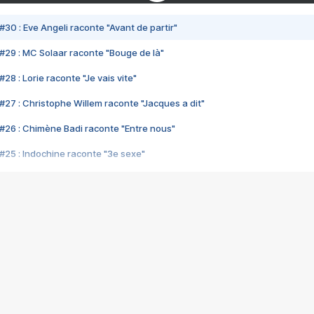
#30 : Eve Angeli raconte "Avant de partir"
#29 : MC Solaar raconte "Bouge de là"
28 : Lorie raconte "Je vais vite"
#27 : Christophe Willem raconte "Jacques a dit"
#26 : Chimène Badi raconte "Entre nous"
#25 : Indochine raconte "3e sexe"
#24 : Zaho raconte "C'est chelou"
#23 : Patrick Bruel raconte "Au café des délices"
#22 : Kyo raconte "Le chemin"
#21 : Nolwenn Leroy raconte "Cassé"
#20 : Patrick Hernandez raconte "Born to be alive"
#19 : Lorie raconte "Près de moi"