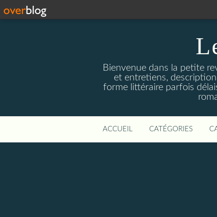
L
Bienvenue dans la petite revu
et entretiens, descriptio
forme littéraire parfois dél
roma
ACCUEIL
CATÉGORIES
C