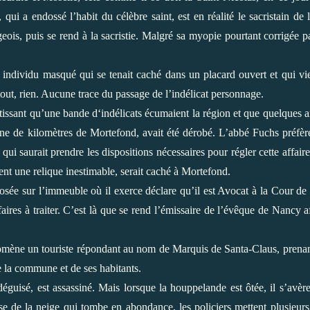
ui a endossé l’habit du célèbre saint, est en réalité le sacristain de 
ois, puis se rend à la sacristie. Malgré sa myopie pourtant corrigée p
n individu masqué qui se tenait caché dans un placard ouvert et qui vi
tout, rien. Aucune trace du passage de l’indélicat personnage.
tissant qu’une bande d‘indélicats écumaient la région et que quelques 
aine de kilomètres de Mortefond, avait été dérobé. L’abbé Fuchs préfèr
qui saurait prendre les dispositions nécessaires pour régler cette affair
nt une relique inestimable, serait caché à Mortefond.
sée sur l’immeuble où il exerce déclare qu’il est Avocat à la Cour de 
faires à traiter. C’est là que se rend l’émissaire de l’évêque de Nancy a
romène un touriste répondant au nom de Marquis de Santa-Claus, prena
de la commune et de ses habitants.
déguisé, est assassiné. Mais lorsque la houppelande est ôtée, il s’avère
e de la neige qui tombe en abondance, les policiers mettent plusieurs