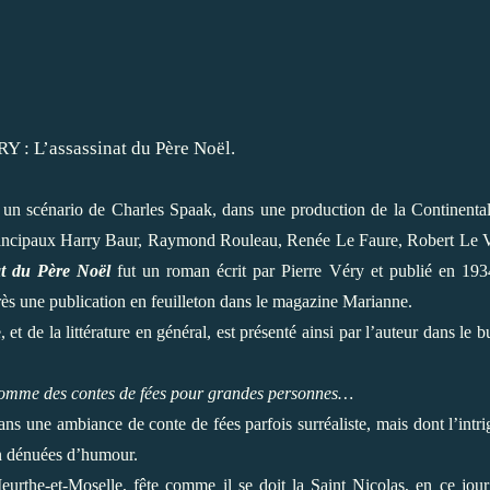
 un scénario de Charles Spaak, dans une production de la Continental
 principaux Harry Baur, Raymond Rouleau, Renée Le Faure, Robert Le 
at du Père Noël
fut un roman écrit par Pierre Véry et publié en 19
rès une publication en feuilleton dans le magazine Marianne.
et de la littérature en général, est présenté ainsi par l’auteur dans le bu
s comme des contes de fées pour grandes personnes…
ans une ambiance de conte de fées parfois surréaliste, mais dont l’intri
on dénuées d’humour.
urthe-et-Moselle, fête comme il se doit la Saint Nicolas, en ce jou