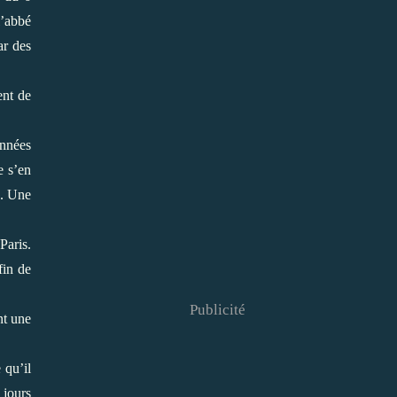
l’abbé
ar des
ent de
années
e s’en
e. Une
Paris.
fin de
Publicité
nt une
 qu’il
 jours