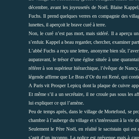
décembre, avant les joyeusetés de Noël. Blaise Kappel, q
Fuchs. Il prend quelques verres en compagnie des village
lunettes, il aperçoit le brave curé à terre.
Non, le curé n’est pas mort, mais sidéré. Il a aperçu u
s’enfuir. Kappel a beau regarder, chercher, examiner par
L’abbé Fuchs a reçu une lettre, anonyme bien sûr, l’aver
auparavant, le trésor d’une église située à une quarant
référer à son supérieur hiérarchique, l’évêque de Nancy, 
légende affirme que Le Bras d’Or du roi René, qui contie
A Paris vit Prosper Lepicq dont la plaque de cuivre appo
Et même s’il a un secrétaire, il ne croule pas sous les af
lui expliquer ce qui l’amène.
Peu de temps après, dans le village de Mortefond, se p
chambre à l’auberge du village et s’intéressant à la vie 
Seulement le Père Noël, en réalité le sacristain qui est 
s’agit d’un inconnu. La police est prévenue mais à caus