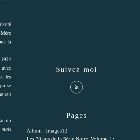
larité
a Mère
onc la
n 1934
t avec
Suivez-moi
ec les
qui se
aurait
Pages
sin du
s mais
Album - Images12
Les 70 ans de la Série Noire. Volume 1 :