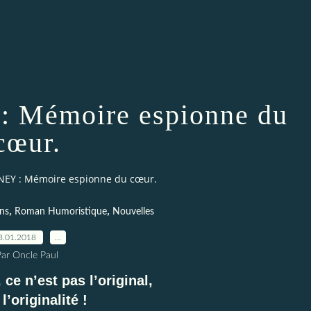
: Mémoire espionne du
cœur.
RNEY : Mémoire espionne du cœur.
,
,
ns
Roman Humoristique
Nouvelles
3.01.2018
…
Par Oncle Paul
ce n’est pas l’original,
 l’originalité !