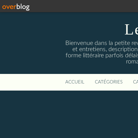
L
Bienvenue dans la petite revu
et entretiens, descriptio
forme littéraire parfois dél
roma
ACCUEIL
CATÉGORIES
C