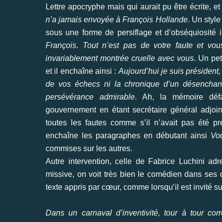
Lettre apocryphe mais qui aurait pu être écrite, et 
n’a jamais envoyée à François Hollande
. Un style
sous une forme de persiflage et d’obséquiosit
François
.
Tout n’est pas de votre faute et vo
invariablement montrée cruelle avec vous
. Un pe
et il enchaîne ainsi :
Aujourd’hui je suis président,
de vos échecs ni la chronique d’un désenchant
persévérance admirable
. Ah, la mémoire défai
gouvernement en étant secrétaire général adjoint 
toutes les fautes comme s’il n’avait pas été pré
enchaîne les paragraphes en débutant ainsi
Vou
commises sur les autres.
Autre intervention, celle de Fabrice Luchini adr
missive, on voit très bien le comédien dans ses 
texte appris par cœur, comme lorsqu’il est invité s
Dans un carnaval d’inventivité, tour à tour co