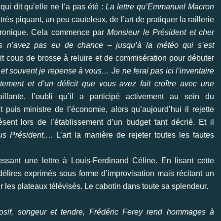
qui dit qu’elle ne l’a pas été :
La lettre qu’Emmanuel Macron
 très piquant, un peu cauteleux, de l’art de pratiquer la raillerie
é ironique. Cela commence par
Monsieur le Président et cher
us n’avez pas eu de chance – jusqu’à la météo qui s’est
tit coup de brosse à reluire et de commisération pour débuter
 et souvent je repense à vous… Je ne ferai pas ici l’inventaire
ement et d’un déficit que vous avez fait croître avec une
llante, l’oubli qu’il a participé activement au sein du
puis ministre de l’économie, alors qu’aujourd’hui il rejette
sent lors de l’établissement d’un budget tant décrié. Et il
s Président,
… L’art la manière de rejeter toutes les fautes
essant une lettre à Louis-Ferdinand Céline. En lisant cette
délires exprimés sous forme d’improvisation mais récitant un
ur les plateaux télévisés. Le cabotin dans toute sa splendeur.
rrosif, songeur et tendre, Frédéric Ferey rend hommages à