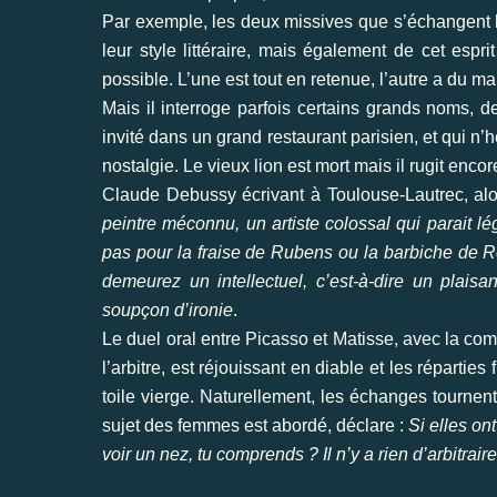
Par exemple, les deux missives que s’échangent l
leur style littéraire, mais également de cet espri
possible. L’une est tout en retenue, l’autre a du m
Mais il interroge parfois certains grands noms, 
invité dans un grand restaurant parisien, et qui n’
nostalgie. Le vieux lion est mort mais il rugit encor
Claude Debussy écrivant à Toulouse-Lautrec, alo
peintre méconnu, un artiste colossal qui parait lég
pas pour la fraise de Rubens ou la barbiche de 
demeurez un intellectuel, c’est-à-dire un plaisa
soupçon d’ironie
.
Le duel oral entre Picasso et Matisse, avec la com
l’arbitre, est réjouissant en diable et les répart
toile vierge. Naturellement, les échanges tournent
sujet des femmes est abordé, déclare :
Si elles on
voir un nez, tu comprends ? Il n’y a rien d’arbitrai