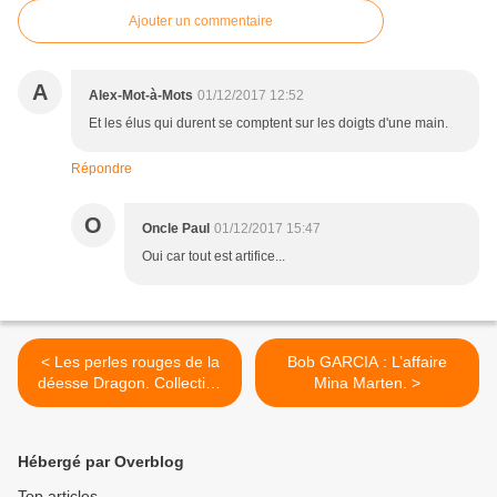
Ajouter un commentaire
A
Alex-Mot-à-Mots
01/12/2017 12:52
Et les élus qui durent se comptent sur les doigts d'une main.
Répondre
O
Oncle Paul
01/12/2017 15:47
Oui car tout est artifice...
< Les perles rouges de la
Bob GARCIA : L’affaire
déesse Dragon. Collection
Mina Marten. >
Aventures N°6.
Hébergé par Overblog
Top articles