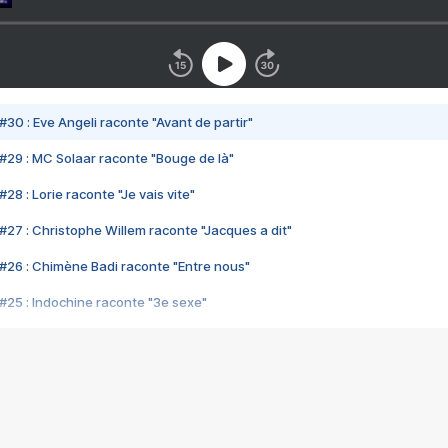
#30 : Eve Angeli raconte "Avant de partir"
#29 : MC Solaar raconte "Bouge de là"
28 : Lorie raconte "Je vais vite"
#27 : Christophe Willem raconte "Jacques a dit"
#26 : Chimène Badi raconte "Entre nous"
#25 : Indochine raconte "3e sexe"
#24 : Zaho raconte "C'est chelou"
#23 : Patrick Bruel raconte "Au café des délices"
#22 : Kyo raconte "Le chemin"
#21 : Nolwenn Leroy raconte "Cassé"