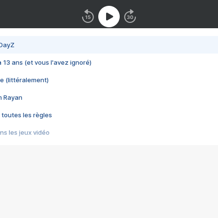
 DayZ
 a 13 ans (et vous l'avez ignoré)
e (littéralement)
im Rayan
 toutes les règles
s les jeux vidéo
us choquant de Rockstar ? - Le scandale BULLY
e plus moche de Steam
du RÊVE tourne au CAUCHEMAR
pendant 8 heures