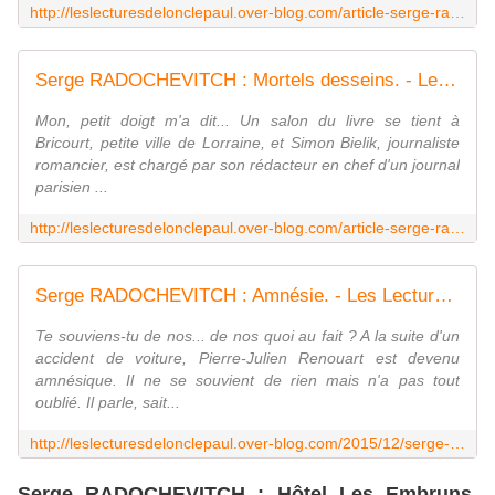
http://leslecturesdelonclepaul.over-blog.com/article-serge-radochevitch-une-ville-sous-influence-114751937.html
Serge RADOCHEVITCH : Mortels desseins. - Les Lectures de l'Oncle Paul
Mon, petit doigt m'a dit... Un salon du livre se tient à
Bricourt, petite ville de Lorraine, et Simon Bielik, journaliste
romancier, est chargé par son rédacteur en chef d'un journal
parisien ...
http://leslecturesdelonclepaul.over-blog.com/article-serge-radochevitch-mortels-desseins-114998359.html
Serge RADOCHEVITCH : Amnésie. - Les Lectures de l'Oncle Paul
Te souviens-tu de nos... de nos quoi au fait ? A la suite d'un
accident de voiture, Pierre-Julien Renouart est devenu
amnésique. Il ne se souvient de rien mais n'a pas tout
oublié. Il parle, sait...
http://leslecturesdelonclepaul.over-blog.com/2015/12/serge-radochevitch-amnesie.html
Serge RADOCHEVITCH : Hôtel Les Embruns.