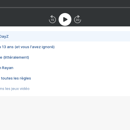
 DayZ
 a 13 ans (et vous l'avez ignoré)
e (littéralement)
im Rayan
 toutes les règles
s les jeux vidéo
us choquant de Rockstar ? - Le scandale BULLY
e plus moche de Steam
du RÊVE tourne au CAUCHEMAR