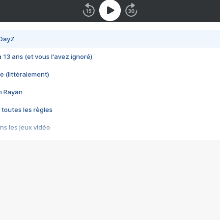
 DayZ
 a 13 ans (et vous l'avez ignoré)
e (littéralement)
im Rayan
 toutes les règles
s les jeux vidéo
us choquant de Rockstar ? - Le scandale BULLY
e plus moche de Steam
du RÊVE tourne au CAUCHEMAR
pendant 8 heures
it… à tort