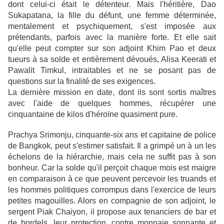
dont celui-ci était le détenteur. Mais l'héritière, Dao
Sukapatana, la fille du défunt, une femme déterminée,
mentalement et psychiquement, s'est imposée aux
prétendants, parfois avec la manière forte. Et elle sait
qu'elle peut compter sur son adjoint Khim Pao et deux
tueurs à sa solde et entièrement dévoués, Alisa Keerati et
Pawalit Timkul, intraitables et ne se posant pas de
questions sur la finalité de ses exigences.
La dernière mission en date, dont ils sont sortis maîtres
avec l'aide de quelques hommes, récupérer une
cinquantaine de kilos d'héroïne quasiment pure.
Prachya Srimonju, cinquante-six ans et capitaine de police
de Bangkok, peut s'estimer satisfait. Il a grimpé un à un les
échelons de la hiérarchie, mais cela ne suffit pas à son
bonheur. Car la solde qu'il perçoit chaque mois est maigre
en comparaison à ce que peuvent percevoir les truands et
les hommes politiques corrompus dans l'exercice de leurs
petites magouilles. Alors en compagnie de son adjoint, le
sergent Piak Chaiyon, il propose aux tenanciers de bar et
de bordels, leur protection, contre monnaie sonnante et