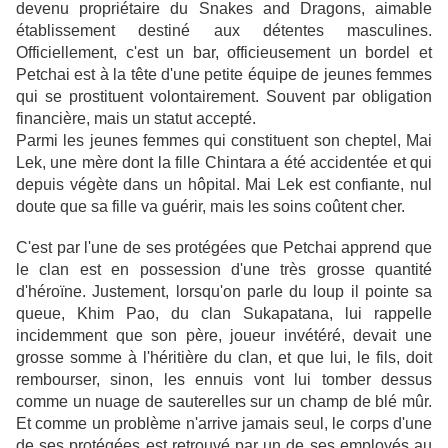
devenu propriétaire du Snakes and Dragons, aimable
établissement destiné aux détentes masculines.
Officiellement, c'est un bar, officieusement un bordel et
Petchai est à la tête d'une petite équipe de jeunes femmes
qui se prostituent volontairement. Souvent par obligation
financière, mais un statut accepté.
Parmi les jeunes femmes qui constituent son cheptel, Mai
Lek, une mère dont la fille Chintara a été accidentée et qui
depuis végète dans un hôpital. Mai Lek est confiante, nul
doute que sa fille va guérir, mais les soins coûtent cher.
C'est par l'une de ses protégées que Petchai apprend que
le clan est en possession d'une très grosse quantité
d'héroïne. Justement, lorsqu'on parle du loup il pointe sa
queue, Khim Pao, du clan Sukapatana, lui rappelle
incidemment que son père, joueur invétéré, devait une
grosse somme à l'héritière du clan, et que lui, le fils, doit
rembourser, sinon, les ennuis vont lui tomber dessus
comme un nuage de sauterelles sur un champ de blé mûr.
Et comme un problème n'arrive jamais seul, le corps d'une
de ses protégées est retrouvé par un de ses employés au