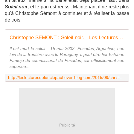
ambitieux, même si la barre était déjà placée haut dans
Soleil noir
, et le pari est réussi. Maintenant il ne reste plus
qu'à Christophe Sémont à continuer et à réaliser la passe
de trois.
Christophe SEMONT : Soleil noir. - Les Lectures de l'Oncle Paul
Il est mort le soleil... 15 mai 2002. Posadas, Argentine, non
loin de la frontière avec le Paraguay. Il peut être fier Esteban
Pantoja du commissariat de Posadas, car officiellement son
supérieu...
http://leslecturesdelonclepaul.over-blog.com/2015/09/christophe-semont-soleil-noir.html
Publicité