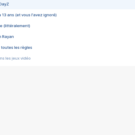
 DayZ
 a 13 ans (et vous l'avez ignoré)
e (littéralement)
im Rayan
 toutes les règles
s les jeux vidéo
us choquant de Rockstar ? - Le scandale BULLY
e plus moche de Steam
du RÊVE tourne au CAUCHEMAR
pendant 8 heures
it… à tort
umiliés par un jeu vidéo
ire - Final Fantasy 8