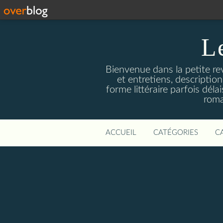
L
Bienvenue dans la petite revu
et entretiens, descriptio
forme littéraire parfois dél
roma
ACCUEIL
CATÉGORIES
C