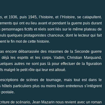
is
, et 1936, puis 1945, l’histoire, et l’Histoire, se catapultent.
ements qui ont eu lieu avant et pendant la guerre puis durant
s personnages fictifs et réels sont liés sur le même plateau de
ls quelques protagonistes chanceux, dont le lecteur qui fait
ent le fin mot de cette histoire.
t pas encore débarrassée des miasmes de la Seconde guerre
t déjà les esprits et les corps. Vadim, Christian Marquand,
elques autres ne sont pas là pour effectuer de la figuration
s malgré le petit rôle qui leur est alloué.
escriptions de scènes de tournage, mais tout est dans le
 hôtels particuliers plus ou moins bien entretenus s’intègrent
 postale.
riture de scénario, Jean Mazarin nous revient avec un roman