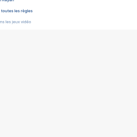
 toutes les règles
s les jeux vidéo
us choquant de Rockstar ? - Le scandale BULLY
e plus moche de Steam
du RÊVE tourne au CAUCHEMAR
pendant 8 heures
it… à tort
umiliés par un jeu vidéo
ire - Final Fantasy 8
ti un empire - Age of Empires
story DOFUS
tard, il crée l'un des pires jeux de tous les temps, MindsEye.