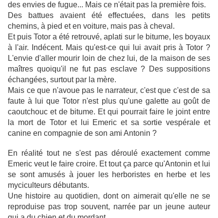
des envies de fugue... Mais ce n'était pas la première fois.
Des battues avaient été effectuées, dans les petits
chemins, à pied et en voiture, mais pas à cheval.
Et puis Totor a été retrouvé, aplati sur le bitume, les boyaux
à l'air. Indécent. Mais qu'est-ce qui lui avait pris à Totor ?
L'envie d'aller mourir loin de chez lui, de la maison de ses
maîtres quoiqu'il ne fut pas esclave ? Des suppositions
échangées, surtout par la mère.
Mais ce que n'avoue pas le narrateur, c'est que c'est de sa
faute à lui que Totor n'est plus qu'une galette au goût de
caoutchouc et de bitume. Et qui pourrait faire le joint entre
la mort de Totor et lui Emeric et sa sortie vespérale et
canine en compagnie de son ami Antonin ?
En réalité tout ne s'est pas déroulé exactement comme
Emeric veut le faire croire. Et tout ça parce qu'Antonin et lui
se sont amusés à jouer les herboristes en herbe et les
myciculteurs débutants.
Une histoire au quotidien, dont on aimerait qu'elle ne se
reproduise pas trop souvent, narrée par un jeune auteur
qui a du chien et du mordant.