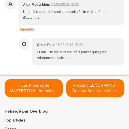
A
Alex-Mot-à-Mots
01/03/2016 12:53
Un petit chemin qui sent la noisette ? Un vrai parfum
d'automne.
Répondre
O
Oncle Paul
01/03/2016 15:20
Et oui... Je me suis amusé à placer quelques
références musicales...
< Les Mondes de
Frédéric LENORMAND :
MASTERTON : Anthologie
Docteur Voltaire et Mister
Hommage à Graham
Hyde. >
Masterton présentée par
Marc BAILLY.
Hébergé par Overblog
Top articles