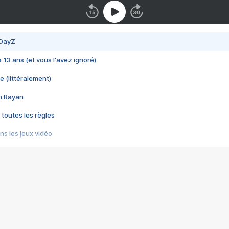
 DayZ
 a 13 ans (et vous l'avez ignoré)
e (littéralement)
im Rayan
 toutes les règles
s les jeux vidéo
us choquant de Rockstar ? - Le scandale BULLY
e plus moche de Steam
du RÊVE tourne au CAUCHEMAR
pendant 8 heures
it… à tort