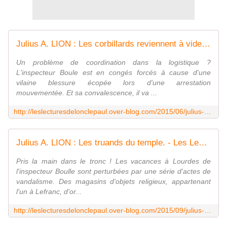
Julius A. LION : Les corbillards reviennent à vide. - Les Lectures de l'Oncle Paul
Un problème de coordination dans la logistique ?
L'inspecteur Boule est en congés forcés à cause d'une
vilaine blessure écopée lors d'une arrestation
mouvementée. Et sa convalescence, il va ...
http://leslecturesdelonclepaul.over-blog.com/2015/06/julius-a-lion-les-corbillards-reviennent-a-vide.html
Julius A. LION : Les truands du temple. - Les Lectures de l'Oncle Paul
Pris la main dans le tronc ! Les vacances à Lourdes de
l'inspecteur Boulle sont perturbées par une série d'actes de
vandalisme. Des magasins d'objets religieux, appartenant
l'un à Lefranc, d'or...
http://leslecturesdelonclepaul.over-blog.com/2015/09/julius-a-lion-les-truands-du-temple.html