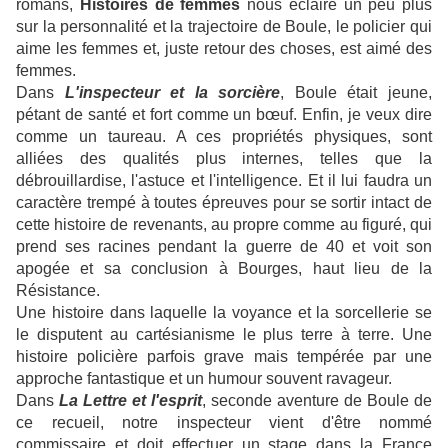
romans,
Histoires de femmes
nous éclaire un peu plus
sur la personnalité et la trajectoire de Boule, le policier qui
aime les femmes et, juste retour des choses, est aimé des
femmes.
Dans
L'inspecteur et la sorcière
, Boule était jeune,
pétant de santé et fort comme un bœuf. Enfin, je veux dire
comme un taureau. A ces propriétés physiques, sont
alliées des qualités plus internes, telles que la
débrouillardise, l'astuce et l'intelligence. Et il lui faudra un
caractère trempé à toutes épreuves pour se sortir intact de
cette histoire de revenants, au propre comme au figuré, qui
prend ses racines pendant la guerre de 40 et voit son
apogée et sa conclusion à Bourges, haut lieu de la
Résistance.
Une histoire dans laquelle la voyance et la sorcellerie se
le disputent au cartésianisme le plus terre à terre. Une
histoire policière parfois grave mais tempérée par une
approche fantastique et un humour souvent ravageur.
Dans
La Lettre et l'esprit
, seconde aventure de Boule de
ce recueil, notre inspecteur vient d'être nommé
commissaire et doit effectuer un stage dans la France