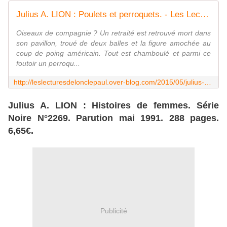
Julius A. LION : Poulets et perroquets. - Les Lectures de l'Oncle Paul
Oiseaux de compagnie ? Un retraité est retrouvé mort dans
son pavillon, troué de deux balles et la figure amochée au
coup de poing américain. Tout est chamboulé et parmi ce
foutoir un perroqu...
http://leslecturesdelonclepaul.over-blog.com/2015/05/julius-a-lion-poulets-et-perroquets.html
Julius A. LION : Histoires de femmes. Série
Noire N°2269. Parution mai 1991. 288 pages.
6,65€.
Publicité