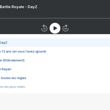
 Battle Royale - DayZ
 DayZ
 a 13 ans (et vous l'avez ignoré)
e (littéralement)
im Rayan
 toutes les règles
s les jeux vidéo
us choquant de Rockstar ? - Le scandale BULLY
e plus moche de Steam