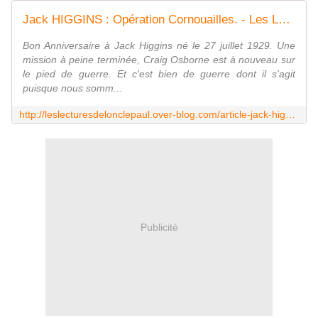
Jack HIGGINS : Opération Cornouailles. - Les Lectures de l'Oncle Paul
Bon Anniversaire à Jack Higgins né le 27 juillet 1929. Une
mission à peine terminée, Craig Osborne est à nouveau sur
le pied de guerre. Et c'est bien de guerre dont il s'agit
puisque nous somm...
http://leslecturesdelonclepaul.over-blog.com/article-jack-higgins-operation-cornouailles-119270660.html
Publicité