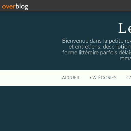
L
Bienvenue dans la petite revu
et entretiens, descriptio
forme littéraire parfois dél
roma
ACCUEIL
CATÉGORIES
C