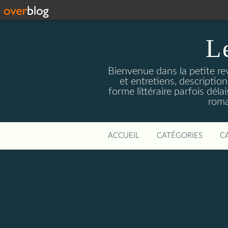
L
Bienvenue dans la petite revu
et entretiens, descriptio
forme littéraire parfois dél
roma
ACCUEIL
CATÉGORIES
C