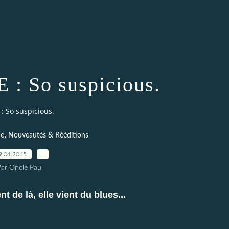
: So suspicious.
 So suspicious.
,
ue
Nouveautés & Rééditions
9.04.2015
…
Par Oncle Paul
t de là, elle vient du blues...