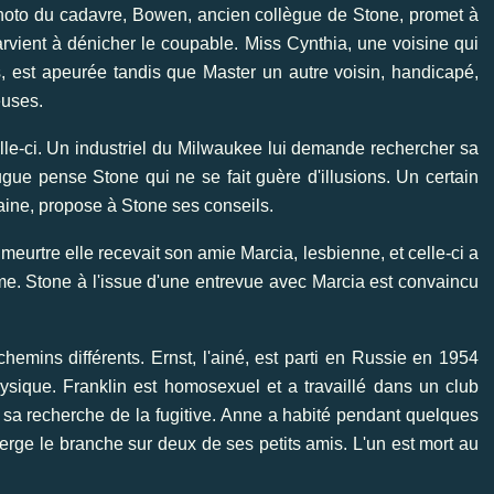
 photo du cadavre, Bowen, ancien collègue de Stone, promet à
 parvient à dénicher le coupable. Miss Cynthia, une voisine qui
, est apeurée tandis que Master un autre voisin, handicapé,
euses.
elle-ci. Un industriel du Milwaukee lui demande rechercher sa
gue pense Stone qui ne se fait guère d'illusions. Un certain
emaine, propose à Stone ses conseils.
 meurtre elle recevait son amie Marcia, lesbienne, et celle-ci a
me. Stone à l'issue d'une entrevue avec Marcia est convaincu
hemins différents. Ernst, l'ainé, est parti en Russie en 1954
sique. Franklin est homosexuel et a travaillé dans un club
 sa recherche de la fugitive. Anne a habité pendant quelques
rge le branche sur deux de ses petits amis. L'un est mort au