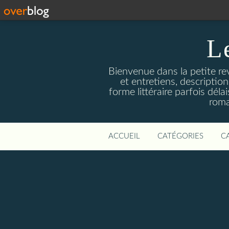
L
Bienvenue dans la petite revu
et entretiens, descriptio
forme littéraire parfois dél
roma
ACCUEIL
CATÉGORIES
C